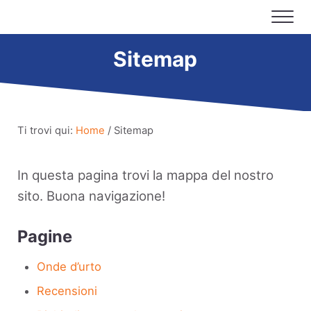
Passa al contenuto principale
Skip to header right navigation
Skip to site footer
Me
Fisio Center Como
Il tuo centro di fisioterapia a Como
Sitemap
Ti trovi qui:
Home
/
Sitemap
In questa pagina trovi la mappa del nostro
sito. Buona navigazione!
Pagine
Onde d’urto
Recensioni