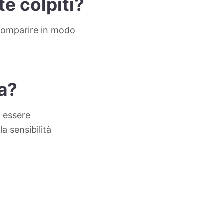
e colpiti?
ò comparire in modo
ia?
d essere
a sensibilità