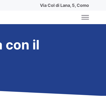
Via Col di Lana, 5, Como
Menu
 con il