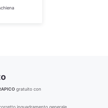
 schiena
to
RAPICO
gratuito con
un corretto inquadramento generale.​