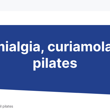
ialgia, curiamola
pilates
l pilates