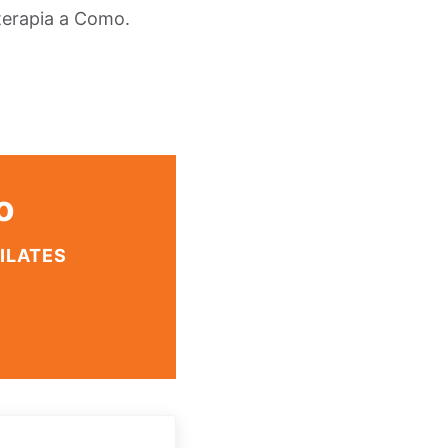
ioterapia a Como.
o
PILATES