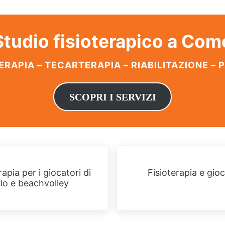
Studio fisioterapico a Com
ERAPIA – TECARTERAPIA – RIABILITAZIONE – 
SCOPRI I SERVIZI
Post successivo:
rapia per i giocatori di
Fisioterapia e gioc
olo e beachvolley