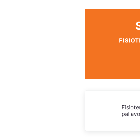
FISIOT
Post precedente:
Fisiote
pallav