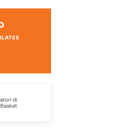
o
PILATES
atori di
Basket