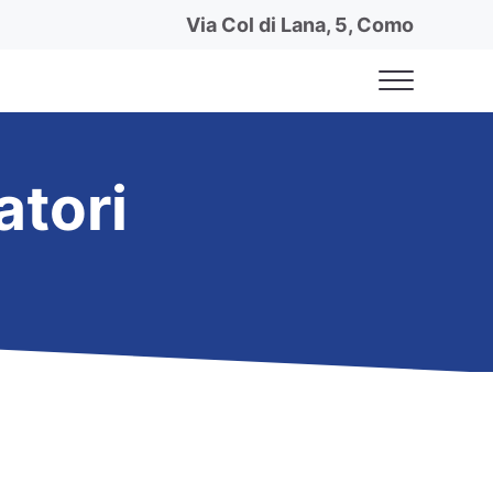
Via Col di Lana, 5, Como
Menu
atori